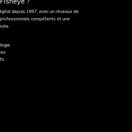
Fisheye ?
digital depuis 1997, avec un réseaux de
 professionnels compétents et une
uvée.
logie
ces
nts