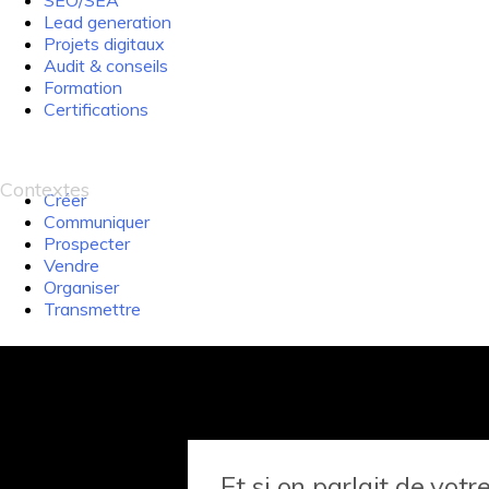
SEO/SEA
Lead generation
Projets digitaux
Audit & conseils
Formation
Certifications
Contextes
Créer
Communiquer
Prospecter
Vendre
Organiser
Transmettre
Et si on parlait de votre