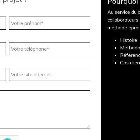
Pourquoi 
Au service du 
collaborateurs
méthode épro
Histoire
Methodo
Référen
Cas clie