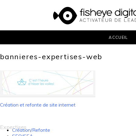
Skip
to
content
ACCUEIL
bannieres-expertises-web
Création et refonte de site internet
Navigation
de
l’article
Expertises
Création/Refonte