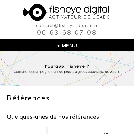
Skip
to
content
contact@fisheye-digital.fr
06 63 68 07 08
MENU
Références
Quelques-unes de nos références