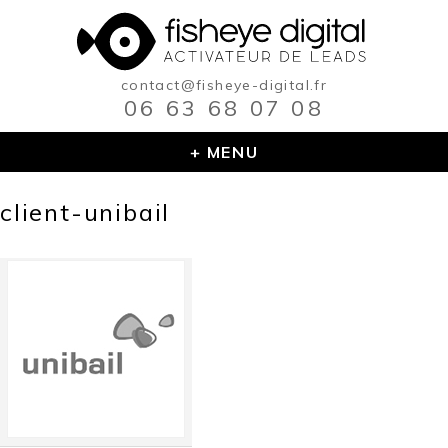
Skip
to
content
contact@fisheye-digital.fr
06 63 68 07 08
MENU
client-unibail