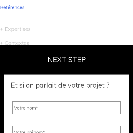
Références
Navigation
de
l’article
Expertises
Contextes
NEXT STEP
Et si on parlait de votre projet ?