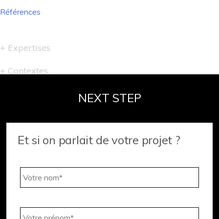
Références
Navigation
de
l’article
Expertises
Contextes
NEXT STEP
Et si on parlait de votre projet ?