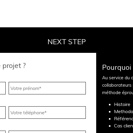
NEXT STEP
 projet ?
Pourquoi 
Au service du 
collaborateurs
méthode épro
Histoire
Methodo
Référen
Cas clie