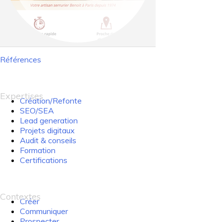
Références
Navigation
de
l’article
Expertises
Création/Refonte
SEO/SEA
Lead generation
Projets digitaux
Audit & conseils
Formation
Certifications
Contextes
Créer
Communiquer
Prospecter