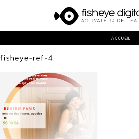
Skip
to
content
ACCUEIL
fisheye-ref-4